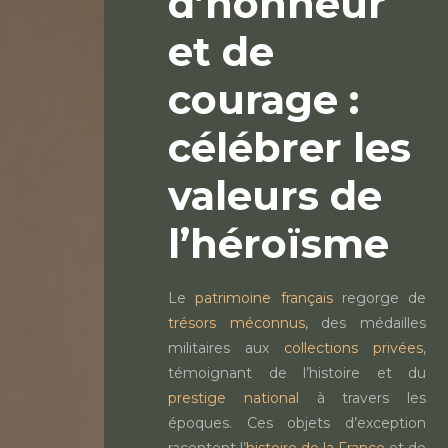
d’honneur
et de
courage :
célébrer les
valeurs de
l’héroïsme
Le
patrimoine français
regorge de
trésors méconnus
, des médailles
militaires aux
collections privées
,
témoignant de l’histoire et du
prestige national
à travers les
époques. Ces objets d’exception